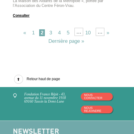
La Maison des Aidants de la Métropole », portée par
l’Association du Centre Féron-Vrau.
Consulter
…
…
«
1
2
3
4
5
10
»
Dernière page »
Retour haut de page
Fondation France Répit - 43,
NOUS
avenue du 11 novembre 1918
CONTACTER
69160 Tassin la Demi-Lune
NOUS
REJOINDRE
NEWSLETTER