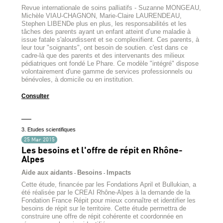
Revue internationale de soins palliatifs - Suzanne MONGEAU,
Michèle VIAU-CHAGNON, Marie-Claire LAURENDEAU,
Stephen LIBENDe plus en plus, les responsabilités et les
tâches des parents ayant un enfant atteint d’une maladie à
issue fatale s'alourdissent et se complexifient. Ces parents, à
leur tour "soignants", ont besoin de soutien. c'est dans ce
cadre-là que des parents et des intervenants des milieux
pédiatriques ont fondé Le Phare. Ce modèle "intégré" dispose
volontairement d'une gamme de services professionnels ou
bénévoles, à domicile ou en institution.
Consulter
3. Etudes scientifiques
25 Mar 2015
Les besoins et l'offre de répit en Rhône-
Alpes
Aide aux aidants
Besoins
Impacts
-
-
Cette étude, financée par les Fondations April et Bullukian, a
été réalisée par le CREAI Rhône-Alpes à la demande de la
Fondation France Répit pour mieux connaître et identifier les
besoins de répit sur le territoire. Cette étude permettra de
construire une offre de répit cohérente et coordonnée en