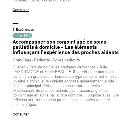
nombreux bénévoles et donateurs.
Consulter
5. Expériences
1 Mar 2006
Accompagner son conjoint âgé en soins
palliatifs à domicile - Les éléments
influençant l’expérience des proches aidants
Grand âge
Pédiatrie
Soins palliatifs
-
-
Québec - Vers de nouvelles pratiques citoyennes - Julie
LAMONTAGNE et Marie BEAULIEUL’intérêt porté aux soins
palliatifs va grandissant. Lorsque ce type de soins est offert à
un aîné à domicile, le conjoint endosse généralement le rôle
d’aidant principal. Cet article s’appuie sur huit récits
expérienciels de proches aidants ayant accompagné leur
conjoint âgé en soins palliatifs à domicile. Il propose aussi une
réflexion sur l’intervention professionnelle auprès de cette
clientèle âgée.
Consulter