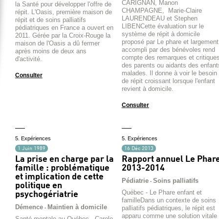
CARIGNAN, Manon
la Santé pour développer l'offre de
CHAMPAGNE, Marie-Claire
répit. L'Oasis, première maison de
LAURENDEAU et Stephen
répit et de soins palliatifs
LIBENCette évaluation sur le
pédiatriques en France a ouvert en
système de répit à domicile
2011. Gérée par la Croix-Rouge la
proposé par Le phare et largement
maison de l'Oasis a dû fermer
accompli par des bénévoles rend
après moins de deux ans
compte des remarques et critique
d'activité.
des parents ou aidants des enfant
malades. Il donne à voir le besoin
Consulter
de répit croissant lorsque l'enfant
revient à domicile.
Consulter
5. Expériences
5. Expériences
1 Juin 1989
16 Déc 2013
La prise en charge par la
Rapport annuel Le Phar
famille : problématique
2013-2014
et implication de cette
Pédiatrie
Soins palliatifs
-
politique en
Québec - Le Phare enfant et
psychogériatrie
familleDans un contexte de soins
Démence
Maintien à domicile
palliatifs pédiatriques, le répit est
-
apparu comme une solution vitale
Santé mentale au Québec - Carole