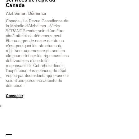
services de répit au
Canada
Alzheimer
Démence
-
Canada - La Revue Canadienne de
la Maladie d'Alzheimer - Vicky
STRANGPrendre soin d ‘un être
aimé atteint de démences peut
être une grande cause de stress
c’est pourquoi les structures de
répit sont une mesure de soutien
clé pour atténuer les répercussions
défavorables d’une telle
responsabilité. Cet article décrit
l’expérience des services de répit
vécue par des aidants qui prennent
.
soin d’une personne atteinte de
démence.
Consulter
s