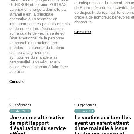
et indispensable. Le rapport annue
GENDRON et Lorraine POITRAS -
du Phare présente les activités de
La prise en charge à domicile par
ce dispositif de répit qui fonctionn
la famille est la principale
grâce à de nombreux bénévoles e
alternative au placement en
donateurs.
institution pour les patients atteints
de démence. Les répercussions
Consulter
sur la qualité de vie, la santé et
l'état émotionnel de la personne
responsable du malade sont
grandes. La lourdeur du fardeau
est liée à la gravité des
symptômes du malade à sa
personnalité, son vécu et aux
capacités du soignant à faire face
au stress.
Consulter
5. Expériences
5. Expériences
10 Mar 2003
1 Juin 2003
Une source alternative
Le soutien aux familles
de répit Rapport
ayant un enfant atteint
d’évaluation du service
d'une maladie à issue