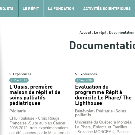
PROJETS
LE RÉPIT
LA FONDATION
ACTIVITÉS SCIENTIFIQUES
Accueil
.
Le répit
.
Documentation
Documentati
5. Expériences
5. Expériences
2 Mai 2011
1 Sep 2004
L'Oasis, première
Évaluation du
maison de répit et de
programme Répit à
soins palliatifs
domicile Le Phare/ The
pédiatriques
Lighthouse
Pédiatrie
Bénévolat
Pédiatrie
Soins
-
-
palliatifs
CHU Toulouse - Croix Rouge
Université du Québec à Montréal
Française -Suite au plan Cancer
Le Phare, Enfants et Familles
2008-2012, trois expérimentations
- Suzanne MONGEAU, Pauline
ont été lancées par le Ministère de