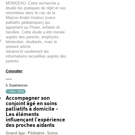
MONGEAU -Cette recherche a
étudié les pratiques de répit et ses
retombées dans le cas de la
Maison André Gratton (soins
palliatifs pédiatriques) qui
appartient au Phare, enfants et
familles. Cette étude a été menée
s
auprès des parents, employés,
s
bénévoles, étudiants, mais le
présent article
retranscrit seulement les
informations recueillies auprès des
parents.
Consulter
5. Expériences
1 Mar 2006
e
Accompagner son
conjoint âgé en soins
palliatifs à domicile -
Les éléments
influençant l’expérience
des proches aidants
Grand âge
Pédiatrie
Soins
-
-