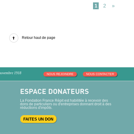
1
2
»
Retour haut de page
 novembre 1918
NOUS REJOINDRE
NOUS CONTACTER
ESPACE DONATEURS
La Fondation France Répit est habilitée à recevoir des
dons de particuliers ou d'entreprises donnant droit à des
réductions d'impôts.
FAITES UN DON