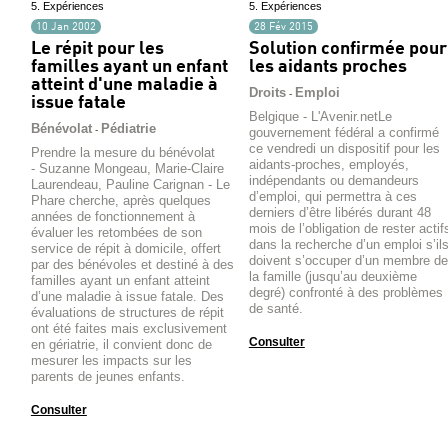
5. Expériences
5. Expériences
10 Jan 2002
28 Fév 2015
Le répit pour les
Solution confirmée pour
familles ayant un enfant
les aidants proches
atteint d'une maladie à
Droits
Emploi
-
issue fatale
Belgique - L'Avenir.netLe
Bénévolat
Pédiatrie
-
gouvernement fédéral a confirmé
ce vendredi un dispositif pour les
Prendre la mesure du bénévolat
aidants-proches, employés,
- Suzanne Mongeau, Marie-Claire
indépendants ou demandeurs
Laurendeau, Pauline Carignan - Le
d’emploi, qui permettra à ces
Phare cherche, après quelques
derniers d’être libérés durant 48
années de fonctionnement à
mois de l’obligation de rester actif
évaluer les retombées de son
dans la recherche d’un emploi s’il
service de répit à domicile, offert
doivent s’occuper d’un membre de
par des bénévoles et destiné à des
la famille (jusqu’au deuxième
familles ayant un enfant atteint
degré) confronté à des problèmes
d’une maladie à issue fatale. Des
de santé.
évaluations de structures de répit
ont été faites mais exclusivement
Consulter
en gériatrie, il convient donc de
mesurer les impacts sur les
parents de jeunes enfants.
Consulter