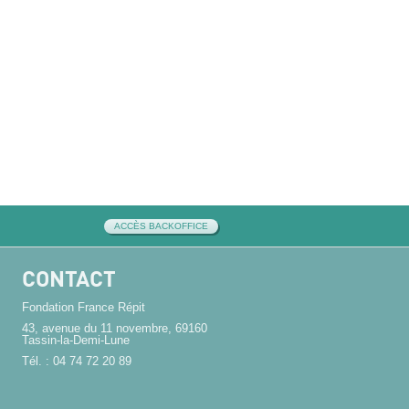
ACCÈS BACKOFFICE
CONTACT
Fondation France Répit
43, avenue du 11 novembre, 69160
Tassin-la-Demi-Lune
Tél. : 04 74 72 20 89