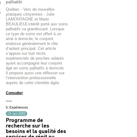
palliatifs
l
Québec - Vers de nouvelles
e
pratiques citoyennes - Julie
t
LAMONTAGNE et Marie
BEAULIEUL’intérêt porté aux soins
palliatifs va grandissant. Lorsque
ce type de soins est offert à un
aîné à domicile, le conjoint
endosse généralement le rôle
d’aidant principal. Cet article
s’appuie sur huit récits
expérienciels de proches aidants
ayant accompagné leur conjoint
âgé en soins palliatifs à domicile.
Il propose aussi une réflexion sur
l’intervention professionnelle
auprès de cette clientèle âgée.
Consulter
5. Expériences
10 Jan 2002
Programme de
recherche sur les
besoins et la qualité des