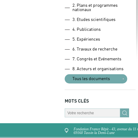
2. Plans et programmes
nationaux
3. Etudes scientifiques
4. Publications
5. Expériences
6. Travaux de recherche
7. Congrès et Evénements
8. Acteurs et organisations
Tous les documents
MOTS CLÉS
Fondation France Répit - 43, avenue du 11
69160 Tassin la Demi-Lune