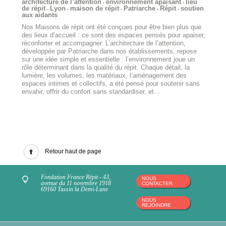
architecture de l’attention
environnement apaisant
lieu
-
-
de répit
Lyon
maison de répit
Patriarche
Répit
soutien
-
-
-
-
-
aux aidants
Nos Maisons de répit ont été conçues pour être bien plus que
des lieux d’accueil : ce sont des espaces pensés pour apaiser,
réconforter et accompagner. L’architecture de l’attention,
développée par Patriarche dans nos établissements, repose
sur une idée simple et essentielle : l’environnement joue un
rôle déterminant dans la qualité du répit. Chaque détail, la
lumière, les volumes, les matériaux, l’aménagement des
espaces intimes et collectifs, a été pensé pour soutenir sans
envahir, offrir du confort sans standardiser, et…
Retour haut de page
Fondation France Répit - 43,
NOUS
avenue du 11 novembre 1918
CONTACTER
69160 Tassin la Demi-Lune
NOUS
REJOINDRE