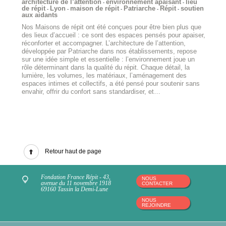
architecture de l’attention
environnement apaisant
lieu
-
-
de répit
Lyon
maison de répit
Patriarche
Répit
soutien
-
-
-
-
-
aux aidants
Nos Maisons de répit ont été conçues pour être bien plus que
des lieux d’accueil : ce sont des espaces pensés pour apaiser,
réconforter et accompagner. L’architecture de l’attention,
développée par Patriarche dans nos établissements, repose
sur une idée simple et essentielle : l’environnement joue un
rôle déterminant dans la qualité du répit. Chaque détail, la
lumière, les volumes, les matériaux, l’aménagement des
espaces intimes et collectifs, a été pensé pour soutenir sans
envahir, offrir du confort sans standardiser, et…
Retour haut de page
Fondation France Répit - 43,
NOUS
avenue du 11 novembre 1918
CONTACTER
69160 Tassin la Demi-Lune
NOUS
REJOINDRE