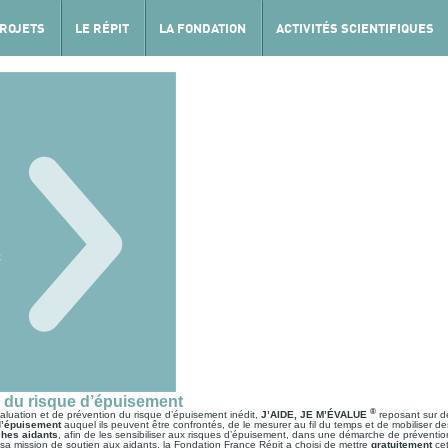
PROJETS
LE RÉPIT
LA FONDATION
ACTIVITÉS SCIENTIFIQUES
n du risque d’épuisement
®
aluation et de prévention du risque d’épuisement inédit,
J’AIDE, JE M’ÉVALUE
reposant sur 
d’épuisement
auquel ils peuvent être confrontés, de le mesurer au fil du temps et de mobiliser des
ches aidants
, afin de les sensibiliser aux risques d’épuisement, dans une démarche de préventio
 sa mission de soutien aux aidants, la Fondation France Répit a choisi de mettre
gratuitement
ce