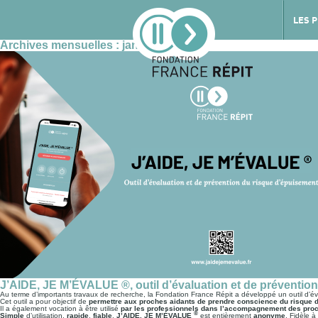
LES 
Archives mensuelles :
janvier 2023
J’AIDE, JE M’ÉVALUE ®, outil d’évaluation et de préventio
Au terme d’importants travaux de recherche, la Fondation France Répit a développé un outil d’év
Cet outil a pour objectif de
permettre aux proches aidants de prendre conscience du risque 
Il a également vocation à être utilisé
par les professionnels dans l’accompagnement des pro
®
Simple
d’utilisation,
rapide
,
fiable
,
J’AIDE, JE M’ÉVALUE
est entièrement
anonyme
. Fidèle à