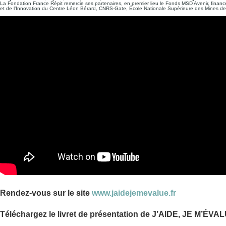
La Fondation France Répit remercie ses partenaires, en premier lieu le Fonds MSD Avenir, financ
et de l’Innovation du Centre Léon Bérard, CNRS-Gate, École Nationale Supérieure des Mines de St
Rendez-vous sur le site
www.jaidejemevalue.fr
Téléchargez le livret de présentation de
J’AIDE, JE M’ÉVA