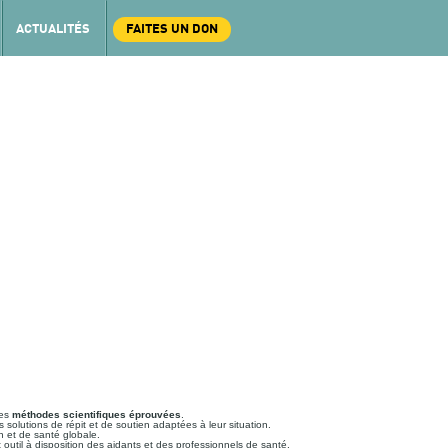
ACTUALITÉS
FAITES UN DON
des
méthodes scientifiques
éprouvées
.
 solutions de répit et de soutien adaptées à leur situation.
n et de santé globale.
t outil à disposition des aidants et des professionnels de santé.