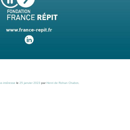
s intéresse
le
25 janvier 2023
par
Henri de Rohan Chabot
.