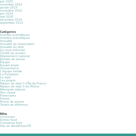
juin 2025
novembre 2024
janvier 2023
novembre 2022
juin 2019
mai 2018
décembre 2016
septembre 2013
Catégories
Activités scientifiques
Activités scientifiques
Actualité
Actualité de l'association
Actualité du répit
Ça vous intéresse
Comité de soutien
Déploiement national
Dossier de presse
Équipe
Equipe projet
Gouvernance
L'équipe mobile
La Fondation
Le répit
Les projets
Maison de répit © d'Île-de-France
Maison de répit © du Rhône
Métropole aidante
Non classé
Partenaires
Presse
Revue de presse
Textes de référence
Méta
Connexion
Entries feed
Comments feed
Site de WordPress-FR