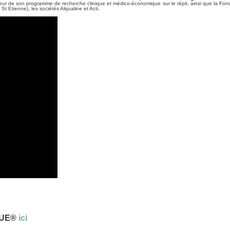
eur de son programme de recherche clinique et médico-économique sur le répit, ainsi que la Fonda
 Etienne), les sociétés Alqualine et Acti.
LUE®
ici