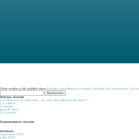
Cette entrée a été publiée dans
Activités scientifiques
,
Actualité
,
Actualité de l'association
,
Ça vou
Rechercher :
Articles récents
L’architecture de l’attention : au cœur des Maisons de répit ©
La collecte
Le projet
(pas de titre)
Le chantier
Commentaires récents
Archives
septembre 2025
juillet 2025