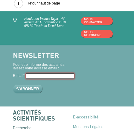
Retour haut de page
Fondation France Répit - 43,
NOUS
avenue du 11 novembre 1918
CONTACTER
69160 Tassin la Demi-Lune
NOUS
REJOINDRE
NEWSLETTER
Pour être informé des actualités,
laissez votre adresse email :
E-mail*
ACTIVITÉS
E-accessibilité
SCIENTIFIQUES
Mentions Légales
Recherche