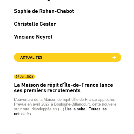
Sophie de Rohan-Chabot
Christelle Gesler
Vinciane Neyret
ACTUALITÉS
29 Juil 2026
La Maison de répit d'Île-de-France lance
ses premiers recrutements
L'ouverture de la Maison de répit d'Île-de-France approche.
Prévue en avril 2027 à Boulogne-Billancourt, cette nouvelle
structure, développée en (...)
Lire la suite
.
Toutes les
actualités