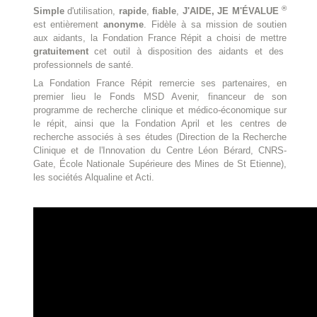
®
Simple
d'utilisation,
rapide
,
fiable
,
J'AIDE, JE M'ÉVALUE
est entièrement
anonyme
. Fidèle à sa mission de soutien
aux aidants, la Fondation France Répit a choisi de mettre
gratuitement
cet outil à disposition des aidants et des
professionnels de santé.
La Fondation France Répit remercie ses partenaires, en
premier lieu le Fonds MSD Avenir, financeur de son
programme de recherche clinique et médico-économique sur
le répit, ainsi que la Fondation April et les centres de
recherche associés à ses études (Direction de la Recherche
Clinique et de l'Innovation du Centre Léon Bérard, CNRS-
Gate, École Nationale Supérieure des Mines de St Etienne),
les sociétés Alqualine et Acti.