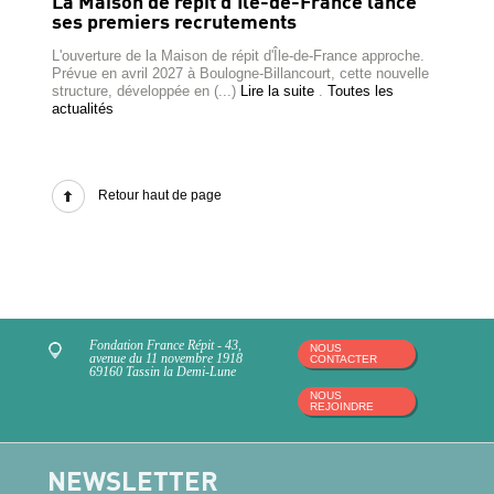
La Maison de répit d'Île-de-France lance
ses premiers recrutements
L'ouverture de la Maison de répit d'Île-de-France approche.
Prévue en avril 2027 à Boulogne-Billancourt, cette nouvelle
structure, développée en (...)
Lire la suite
.
Toutes les
actualités
Retour haut de page
Fondation France Répit - 43,
NOUS
avenue du 11 novembre 1918
CONTACTER
69160 Tassin la Demi-Lune
NOUS
REJOINDRE
NEWSLETTER