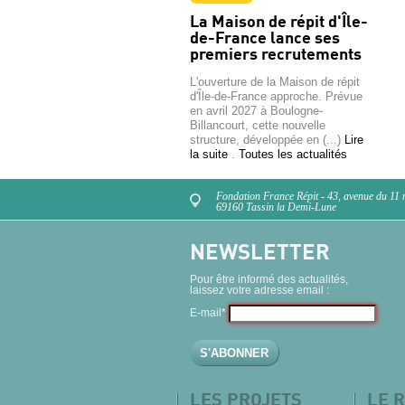
La Maison de répit d'Île-
de-France lance ses
premiers recrutements
L'ouverture de la Maison de répit
d'Île-de-France approche. Prévue
en avril 2027 à Boulogne-
Billancourt, cette nouvelle
structure, développée en (...)
Lire
la suite
.
Toutes les actualités
Fondation France Répit - 43, avenue du 11
69160 Tassin la Demi-Lune
NEWSLETTER
Pour être informé des actualités,
laissez votre adresse email :
E-mail*
LES PROJETS
LE R