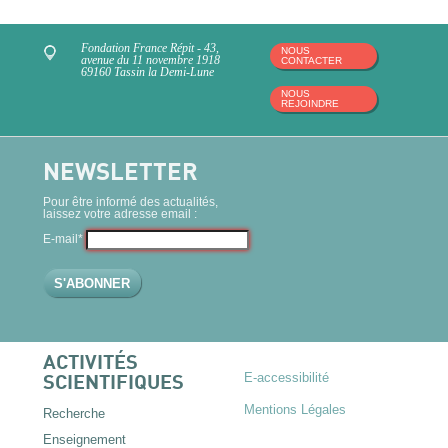
Fondation France Répit - 43,
NOUS
avenue du 11 novembre 1918
CONTACTER
69160 Tassin la Demi-Lune
NOUS
REJOINDRE
NEWSLETTER
Pour être informé des actualités,
laissez votre adresse email :
E-mail*
ACTIVITÉS
E-accessibilité
SCIENTIFIQUES
Mentions Légales
Recherche
Enseignement