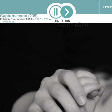
LES 
Capture-ecran (235)
Publié le
5 septembre 2013
à
1027 × 573
dans
Témoignages
.
← Précédent