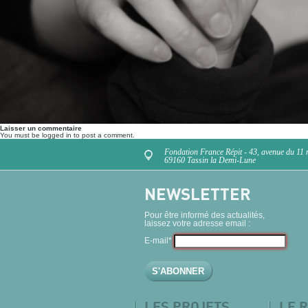
Laisser un commentaire
You must be logged in to post a comment.
Fondation France Répit - 43, avenue du 11
69160 Tassin la Demi-Lune
NEWSLETTER
Pour être informé des actualités,
laissez votre adresse email :
E-mail*