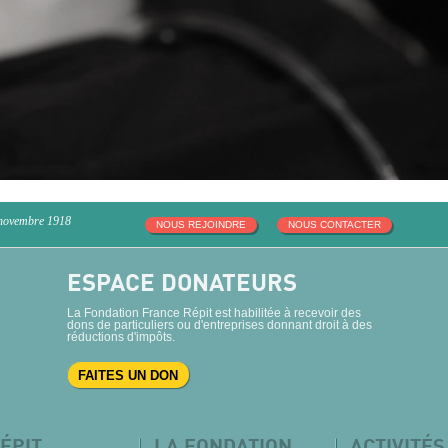
 novembre 1918
NOUS REJOINDRE
NOUS CONTACTER
ESPACE DONATEURS
La Fondation France Répit est habilitée à recevoir des
dons de particuliers ou d'entreprises donnant droit à des
réductions d'impôts.
FAITES UN DON