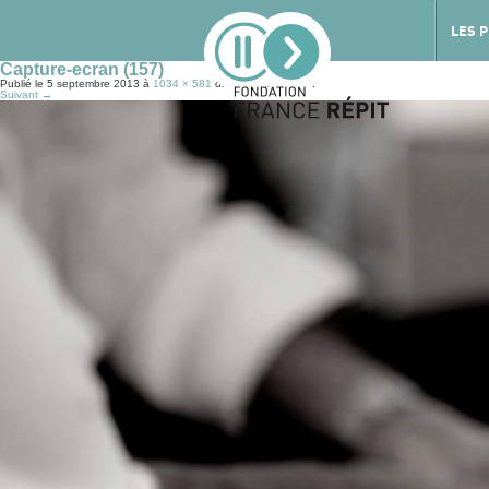
LES 
Capture-ecran (157)
Publié le
5 septembre 2013
à
1034 × 581
dans
Témoignages
.
Suivant →