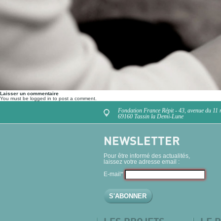
Laisser un commentaire
You must be logged in to post a comment.
Fondation France Répit - 43, avenue du 11
69160 Tassin la Demi-Lune
NEWSLETTER
Pour être informé des actualités,
laissez votre adresse email :
E-mail*