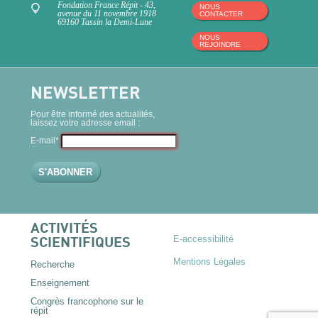
Fondation France Répit - 43,
NOUS
avenue du 11 novembre 1918
CONTACTER
69160 Tassin la Demi-Lune
NOUS
REJOINDRE
NEWSLETTER
Pour être informé des actualités,
laissez votre adresse email :
E-mail*
ACTIVITÉS
E-accessibilité
SCIENTIFIQUES
Mentions Légales
Recherche
Enseignement
Congrès francophone sur le
répit