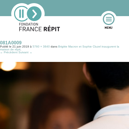
081A0009
Publié le
21 juin 2019
à
5760 × 3840
dans
Brigitte Macron et Sophie Cluzel inaugurent la
maison de répit
.
← Précédent
Suivant →