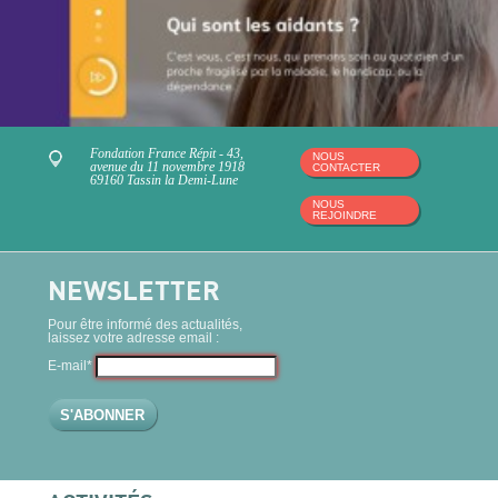
Fondation France Répit - 43,
NOUS
avenue du 11 novembre 1918
CONTACTER
69160 Tassin la Demi-Lune
NOUS
REJOINDRE
NEWSLETTER
Pour être informé des actualités,
laissez votre adresse email :
E-mail*