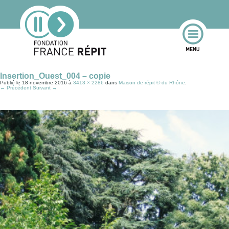
Insertion_Ouest_004 – copie
Publié le
18 novembre 2016
à
3413 × 2286
dans
Maison de répit © du Rhône
.
← Précédent
Suivant →