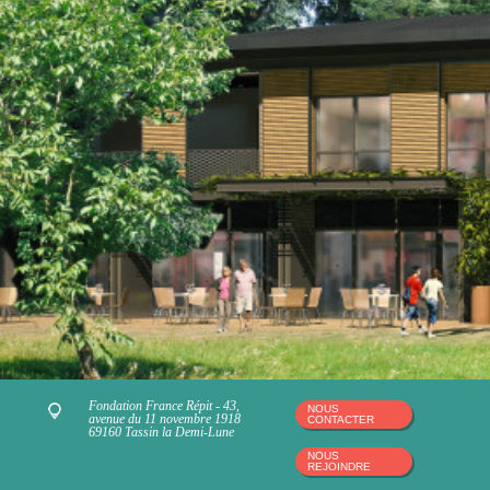
Fondation France Répit - 43,
NOUS
avenue du 11 novembre 1918
CONTACTER
69160 Tassin la Demi-Lune
NOUS
REJOINDRE