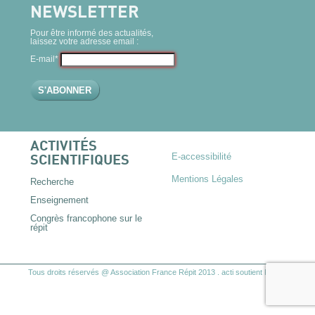
NEWSLETTER
Pour être informé des actualités,
laissez votre adresse email :
E-mail*
ACTIVITÉS
E-accessibilité
SCIENTIFIQUES
Mentions Légales
Recherche
Enseignement
Congrès francophone sur le
répit
Tous droits réservés @ Association France Répit 2013
.
acti
soutient France Répit