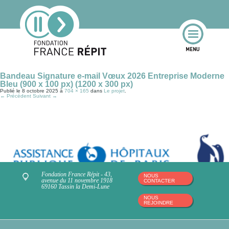
Bandeau Signature e-mail Vœux 2026 Entreprise Moderne
Bleu (900 x 100 px) (1200 x 300 px)
Publié le
8 octobre 2025
à
704 × 165
dans
Le projet
.
← Précédent
Suivant →
Fondation France Répit - 43,
NOUS
avenue du 11 novembre 1918
CONTACTER
69160 Tassin la Demi-Lune
NOUS
REJOINDRE