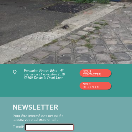
Fondation France Répit - 43,
NOUS
avenue du 11 novembre 1918
CONTACTER
69160 Tassin la Demi-Lune
NOUS
REJOINDRE
NEWSLETTER
Pour être informé des actualités,
laissez votre adresse email :
E-mail*