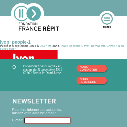
lyon_people-1
Publié le
5 septembre 2014
à
203 × 95
dans
Affaire Hollande-Gayet. Bernadette Chirac « n’en
pense rien »
.
Fondation France Répit - 43,
NOUS
avenue du 11 novembre 1918
CONTACTER
69160 Tassin la Demi-Lune
NOUS
REJOINDRE
NEWSLETTER
Pour être informé des actualités,
laissez votre adresse email :
E-mail*