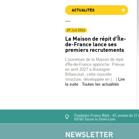
ACTUALITÉS
29 Juil 2026
La Maison de répit d'Île-
de-France lance ses
premiers recrutements
L'ouverture de la Maison de répit
d'Île-de-France approche. Prévue
en avril 2027 à Boulogne-
Billancourt, cette nouvelle
structure, développée en (...)
Lire
la suite
.
Toutes les actualités
Fondation France Répit - 43, avenue du 11
69160 Tassin la Demi-Lune
NEWSLETTER