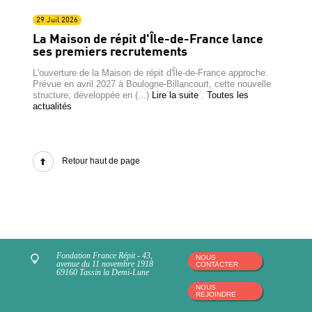
29 Juil 2026
La Maison de répit d'Île-de-France lance
ses premiers recrutements
L'ouverture de la Maison de répit d'Île-de-France approche.
Prévue en avril 2027 à Boulogne-Billancourt, cette nouvelle
structure, développée en (...)
Lire la suite
.
Toutes les
actualités
Retour haut de page
Fondation France Répit - 43,
NOUS
avenue du 11 novembre 1918
CONTACTER
69160 Tassin la Demi-Lune
NOUS
REJOINDRE