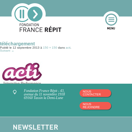
téléchargement
Publié le
12 septembre 2013
à
150 × 150
dans
acti
.
Suivant →
Fondation France Répit - 43,
NOUS
avenue du 11 novembre 1918
CONTACTER
69160 Tassin la Demi-Lune
Laisser un commentaire
You must be logged in to post a comment.
NOUS
REJOINDRE
NEWSLETTER