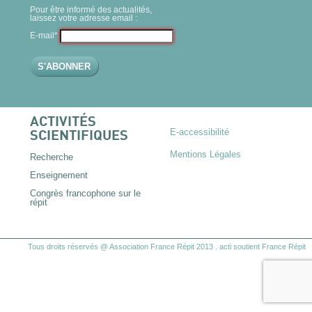
Pour être informé des actualités,
laissez votre adresse email :
E-mail*
ACTIVITÉS
E-accessibilité
SCIENTIFIQUES
Mentions Légales
Recherche
Enseignement
Congrès francophone sur le
répit
Tous droits réservés @ Association France Répit 2013
.
acti
soutient France Répit