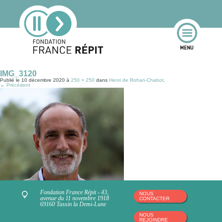
IMG_3120
Publié le
10 décembre 2020
à
250 × 250
dans
Henri de Rohan-Chabot
.
← Précédent
Fondation France Répit - 43,
NOUS
avenue du 11 novembre 1918
CONTACTER
69160 Tassin la Demi-Lune
NOUS
REJOINDRE