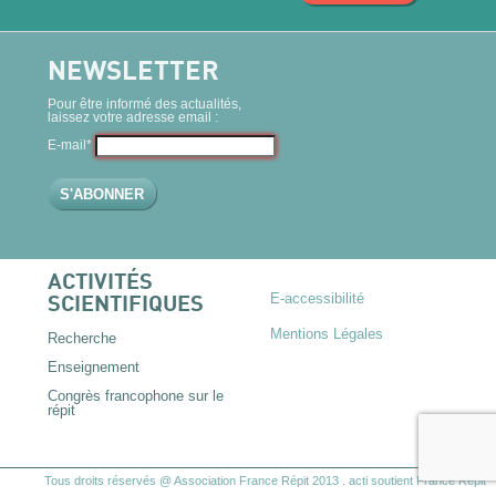
NEWSLETTER
Pour être informé des actualités,
laissez votre adresse email :
E-mail*
ACTIVITÉS
E-accessibilité
SCIENTIFIQUES
Mentions Légales
Recherche
Enseignement
Congrès francophone sur le
répit
Tous droits réservés @ Association France Répit 2013
.
acti
soutient France Répit