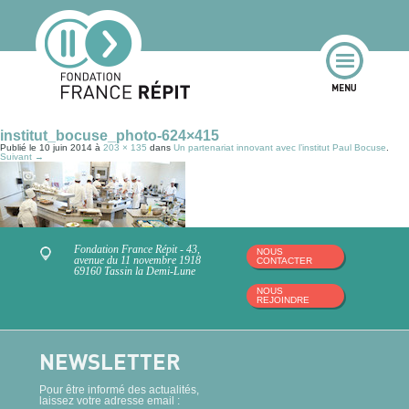
institut_bocuse_photo-624×415
Publié le
10 juin 2014
à
203 × 135
dans
Un partenariat innovant avec l’institut Paul Bocuse
.
Suivant →
Fondation France Répit - 43,
NOUS
avenue du 11 novembre 1918
CONTACTER
69160 Tassin la Demi-Lune
NOUS
REJOINDRE
NEWSLETTER
Pour être informé des actualités,
laissez votre adresse email :