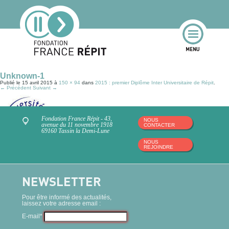
Unknown-1
Publié le
15 avril 2015
à
150 × 94
dans
2015 : premier Diplôme Inter Universitaire de Répit
.
← Précédent
Suivant →
Fondation France Répit - 43,
NOUS
avenue du 11 novembre 1918
CONTACTER
69160 Tassin la Demi-Lune
NOUS
REJOINDRE
NEWSLETTER
Pour être informé des actualités,
laissez votre adresse email :
E-mail*