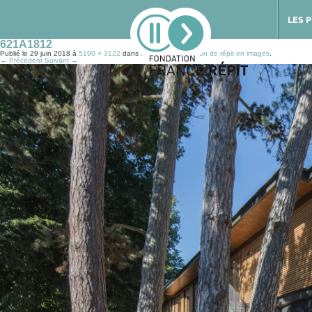
LES 
621A1812
Publié le
29 juin 2018
à
5190 × 3122
dans
Découvrez la maison de répit en images
.
← Précédent
Suivant →