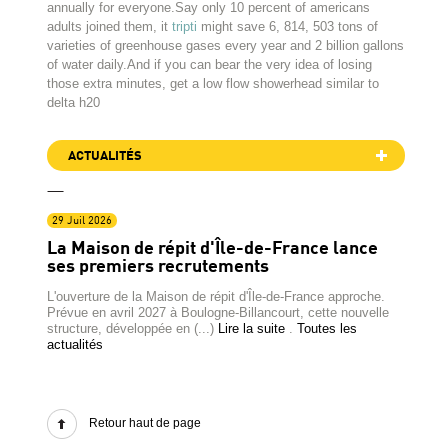
annually for everyone.Say only 10 percent of americans
adults joined them, it
tripti
might save 6, 814, 503 tons of
varieties of greenhouse gases every year and 2 billion gallons
of water daily.And if you can bear the very idea of losing
those extra minutes, get a low flow showerhead similar to
delta h20
ACTUALITÉS
29 Juil 2026
La Maison de répit d'Île-de-France lance
ses premiers recrutements
L'ouverture de la Maison de répit d'Île-de-France approche.
Prévue en avril 2027 à Boulogne-Billancourt, cette nouvelle
structure, développée en (...)
Lire la suite
.
Toutes les
actualités
Retour haut de page